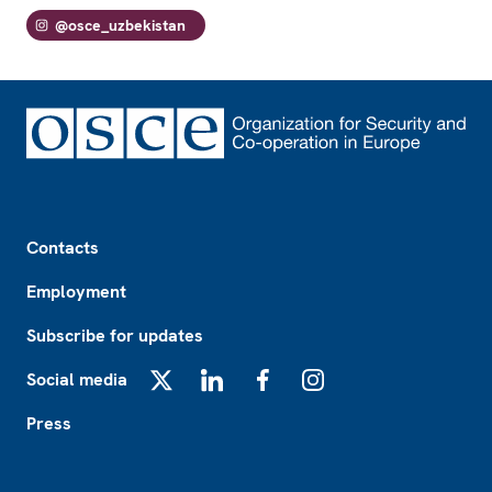
@osce_uzbekistan
Footer
Contacts
Employment
Subscribe for updates
Social media
X
LinkedIn
Facebook
Instagram
Press