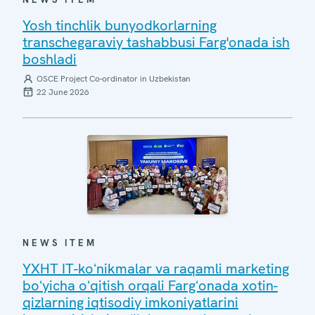
Yosh tinchlik bunyodkorlarning
transchegaraviy tashabbusi Farg'onada ish
boshladi
OSCE Project Co-ordinator in Uzbekistan
22 June 2026
NEWS ITEM
YXHT IT-koʻnikmalar va raqamli marketing
boʻyicha oʻqitish orqali Fargʻonada xotin-
qizlarning iqtisodiy imkoniyatlarini