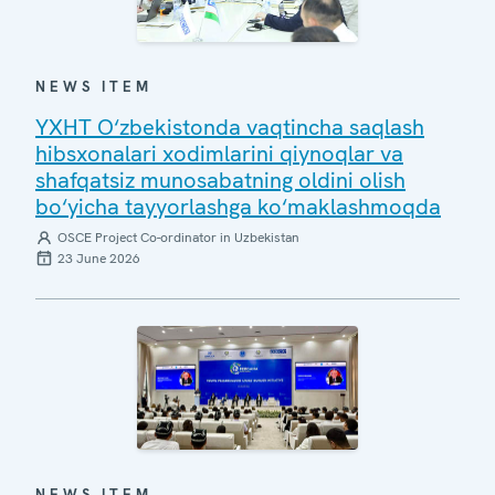
NEWS ITEM
YXHT O‘zbekistonda vaqtincha saqlash
hibsxonalari xodimlarini qiynoqlar va
shafqatsiz munosabatning oldini olish
bo‘yicha tayyorlashga ko‘maklashmoqda
OSCE Project Co-ordinator in Uzbekistan
23 June 2026
NEWS ITEM