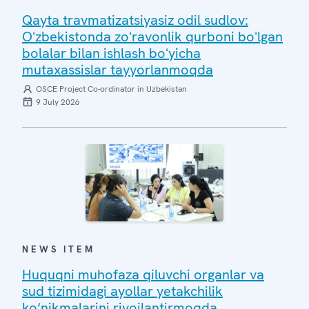
Qayta travmatizatsiyasiz odil sudlov:
Oʻzbekistonda zoʻravonlik qurboni boʻlgan
bolalar bilan ishlash boʻyicha
mutaxassislar tayyorlanmoqda
OSCE Project Co-ordinator in Uzbekistan
9 July 2026
NEWS ITEM
Huquqni muhofaza qiluvchi organlar va
sud tizimidagi ayollar yetakchilik
ko‘nikmalarini rivojlantirmoqda