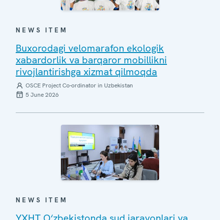
NEWS ITEM
Buxorodagi velomarafon ekologik
xabardorlik va barqaror mobillikni
rivojlantirishga xizmat qilmoqda
OSCE Project Co-ordinator in Uzbekistan
5 June 2026
NEWS ITEM
YXHT O‘zbekistonda sud jarayonlari va