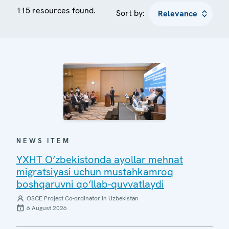
115 resources found.
Sort by:
NEWS ITEM
YXHT O‘zbekistonda ayollar mehnat
migratsiyasi uchun mustahkamroq
boshqaruvni qo‘llab-quvvatlaydi
OSCE Project Co-ordinator in Uzbekistan
6 August 2026