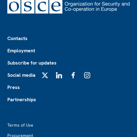
Footer
Contacts
Employment
Subscribe for updates
Social media
X
LinkedIn
Facebook
Instagram
Press
Partnerships
Footer2
Terms of Use
Procurement