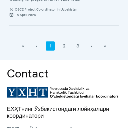
OSCE Project Co-ordinator in Uzbekistan
15 April 2026
‹‹
‹
1
2
3
›
››
Contact
ЕХҲТнинг Ўзбекистондаги лойиҳалари
координатори