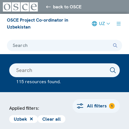
back to OSCE
OSCE Project Co-ordinator in
UZ
Uzbekistan
Search
115 resources found.
All filters
1
Applied filters:
Uzbek
✕
Clear all