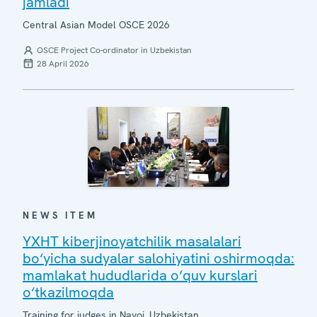
jamladi
Central Asian Model OSCE 2026
OSCE Project Co-ordinator in Uzbekistan
28 April 2026
NEWS ITEM
YXHT kiberjinoyatchilik masalalari
bo‘yicha sudyalar salohiyatini oshirmoqda:
mamlakat hududlarida o‘quv kurslari
o‘tkazilmoqda
Training for judges in Navoi, Uzbekistan