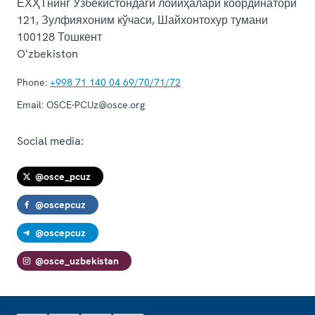
ЕХҲТнинг Ўзбекистондаги лойиҳалари координатори
121, Зулфияхоним кўчаси, Шайхонтохур тумани
100128
Тошкент
Oʻzbekiston
Phone:
+998 71 140 04 69/70/71/72
Email:
OSCE-PCUz@osce.org
Social media:
@osce_pcuz
@oscepcuz
@oscepcuz
@osce_uzbekistan