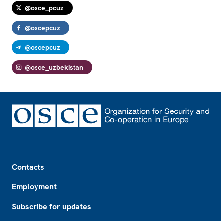
@osce_pcuz
@oscepcuz
@oscepcuz
@osce_uzbekistan
Footer
Contacts
Employment
Subscribe for updates