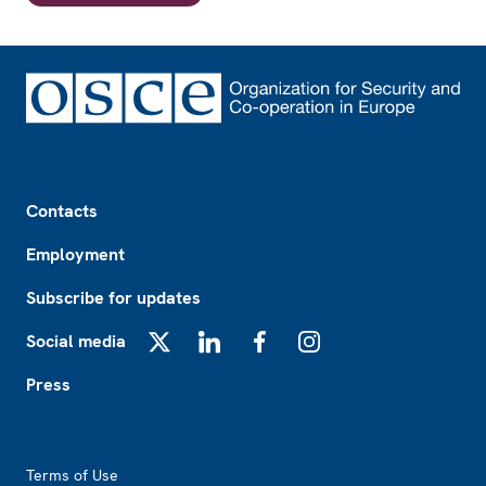
Footer
Contacts
Employment
Subscribe for updates
Social media
X
LinkedIn
Facebook
Instagram
Press
Footer2
Terms of Use