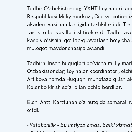
Tadbir O‘zbekistondagi YXHT Loyihalari koor
Respublikasi Milliy markazi, Oila va xotin-
akademiyasi hamkorligida tashkil etildi. Tre
tashkilotlar vakillari ishtirok etdi. Tadbir ay
kasbiy o‘sishini qo‘llab-quvvatlash bo‘yich
muloqot maydonchasiga aylandi.
Tadbirni Inson huquqlari bo‘yicha milliy ma
O‘zbekistondagi loyihalar koordinatori, elch
Artikova hamda Huquqni muhofaza qilish akad
Kolenko kirish so‘zi bilan ochib berdilar.
Elchi Antti Karttunen o‘z nutqida samarali ra
o‘tdi.
«Yetakchilik - bu imtiyoz emas, balki xizmat