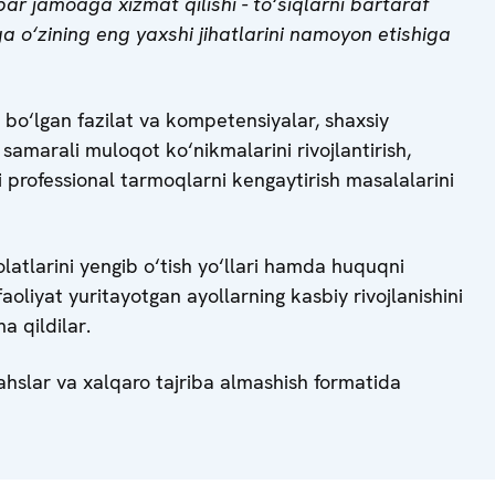
bar jamoaga xizmat qilishi - to‘siqlarni bartaraf
ga o‘zining eng yaxshi jihatlarini namoyon etishiga
 bo‘lgan fazilat va kompetensiyalar, shaxsiy
a samarali muloqot ko‘nikmalarini rivojlantirish,
 professional tarmoqlarni kengaytirish masalalarini
olatlarini yengib o‘tish yo‘llari hamda huquqni
oliyat yuritayotgan ayollarning kasbiy rivojlanishini
a qildilar.
ahslar va xalqaro tajriba almashish formatida