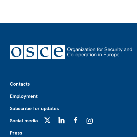
Footer
Contacts
Employment
Subscribe for updates
Social media
X
LinkedIn
Facebook
Instagram
Press