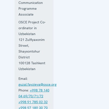
Communication
Programme
Associate
OSCE Project Co-
ordinator in
Uzbekistan
121 Zulfiyaxonim
Street,
Shayxontohur
District
100128
Tashkent
Uzbekistan
Email:
guzal.fayzieva@osce.org
Phone:
+998 78 140
04 69/70/71/72
+998 91 785 02 32
+998 97 189 30 70