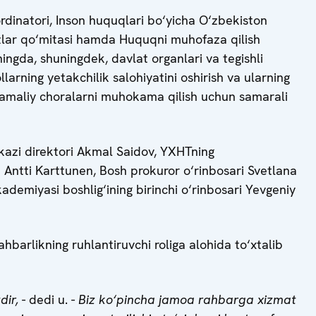
dinatori, Inson huquqlari bo‘yicha O‘zbekiston
qizlar qo‘mitasi hamda Huquqni muhofaza qilish
ningda, shuningdek, davlat organlari va tegishli
ollarning yetakchilik salohiyatini oshirish va ularning
a amaliy choralarni muhokama qilish uchun samarali
rkazi direktori Akmal Saidov, YXHTning
i Antti Karttunen, Bosh prokuror o‘rinbosari Svetlana
emiyasi boshlig‘ining birinchi o‘rinbosari Yevgeniy
hbarlikning ruhlantiruvchi roliga alohida to‘xtalib
dir,
- dedi u. -
Biz ko‘pincha jamoa rahbarga xizmat