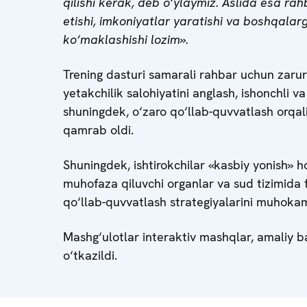
qilishi kerak, deb o‘ylaymiz. Aslida esa rah
etishi, imkoniyatlar yaratishi va boshqalar
ko‘maklashishi lozim».
Trening dasturi samarali rahbar uchun zarur
yetakchilik salohiyatini anglash, ishonchli v
shuningdek, o‘zaro qo‘llab-quvvatlash orqali
qamrab oldi.
Shuningdek, ishtirokchilar «kasbiy yonish» h
muhofaza qiluvchi organlar va sud tizimida fa
qo‘llab-quvvatlash strategiyalarini muhokam
Mashg‘ulotlar interaktiv mashqlar, amaliy b
o‘tkazildi.