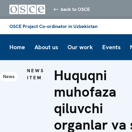
back to OSCE
OSCE Project Co-ordinator in Uzbekistan
Home
About us
Our work
Events
Huquqni
NEWS
News
ITEM
muhofaza
qiluvchi
organlar va