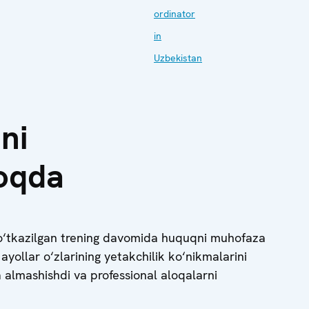
ordinator
in
Uzbekistan
ni
moqda
a o‘tkazilgan trening davomida huquqni muhofaza
 ayollar o‘zlarining yetakchilik ko‘nikmalarini
ba almashishdi va professional aloqalarni