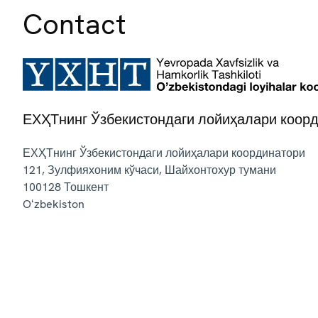
Contact
ЕХҲТнинг Ўзбекистондаги лойиҳалари коор
ЕХҲТнинг Ўзбекистондаги лойиҳалари координатори
121, Зулфияхоним кўчаси, Шайхонтохур тумани
100128
Тошкент
Oʻzbekiston