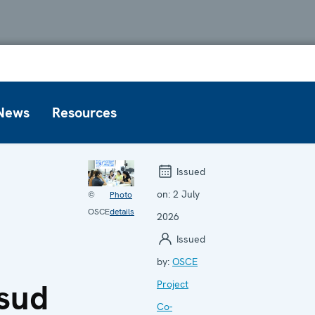
News
Resources
Issued
on:
2 July
©
Photo
OSCE
details
2026
Issued
by:
OSCE
 sud
Project
Co-