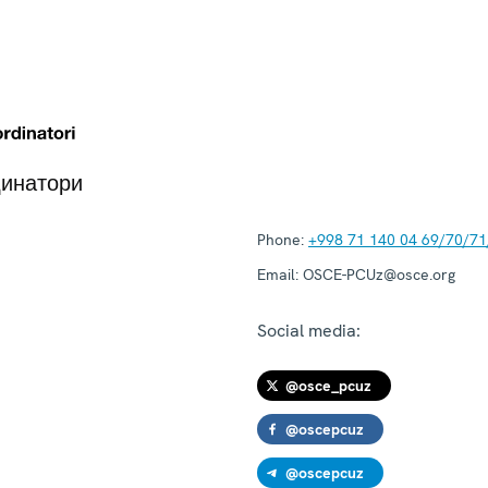
динатори
Phone:
+998 71 140 04 69/70/71
Email:
OSCE-PCUz@osce.org
Social media:
@osce_pcuz
@oscepcuz
@oscepcuz