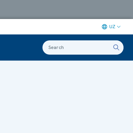
UZ
Search