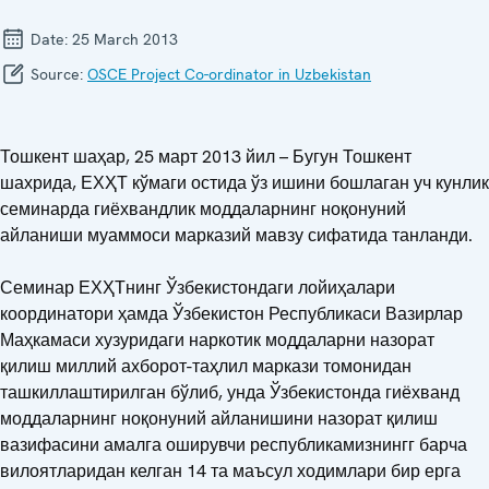
Date:
25 March 2013
Source:
OSCE Project Co-ordinator in Uzbekistan
Тошкент шаҳар, 25 март 2013 йил – Бугун Тошкент
шахрида, ЕХҲТ кўмаги остида ўз ишини бошлаган уч кунлик
семинарда гиёхвандлик моддаларнинг ноқонуний
айланиши муаммоси марказий мавзу сифатида танланди.
Семинар ЕХҲТнинг Ўзбекистондаги лойиҳалари
координатори ҳамда Ўзбекистон Республикаси Вазирлар
Маҳкамаси хузуридаги наркотик моддаларни назорат
қилиш миллий ахборот-таҳлил маркази томонидан
ташкиллаштирилган бўлиб, унда Ўзбекистонда гиёхванд
моддаларнинг ноқонуний айланишини назорат қилиш
вазифасини амалга оширувчи республикамизнингг барча
вилоятларидан келган 14 та маъсул ходимлари бир ерга