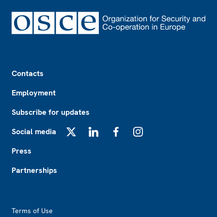
Footer
Contacts
Employment
Subscribe for updates
Social media
X
LinkedIn
Facebook
Instagram
Press
Partnerships
Footer2
Terms of Use