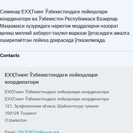
Семинар ЕХҲТнинг Ўзбекистондаги лойиҳалари
координатори ва Ўзбекистон Республикаси Вазирлар
Маҳкамаси хузуридаги наркотик моддаларни назорат
қилиш миллий ахборот-таҳлил маркази ўртасидаги амалга
оширилаётган лойиха доирасида ўтказилмоқда.
Contacts
ЕХҲТнинг Ўзбекистондаги лойиҳалари
координатори
ЕХҲТнинг Ўзбекистондаги лойиҳалари координатори
ЕХҲТнинг Ўзбекистондаги лойиҳалари координатори
121, Зулфияхоним кўчаси, Шайхонтохур тумани
100128
Тошкент
Oʻzbekiston
Email:
OSCE-PCUz@osce.org