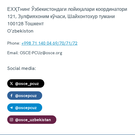
ЕХҲТнинг Ўзбекистондаги лойиҳалари координатори
121, Зулфияхоним кўчаси, Шайхонтохур тумани
100128
Тошкент
Oʻzbekiston
Phone:
+998 71 140 04 69/70/71/72
Email:
OSCE-PCUz@osce.org
Social media:
@osce_pcuz
@oscepcuz
@oscepcuz
@osce_uzbekistan