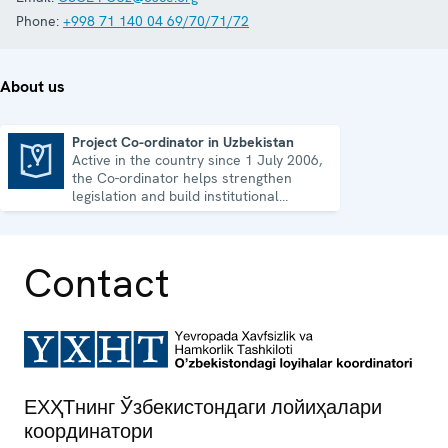
Phone:
+998 71 140 04 69/70/71/72
About us
Project Co-ordinator in Uzbekistan
Active in the country since 1 July 2006,
Project Co-ordinator in Uzbekistan
the Co-ordinator helps strengthen
legislation and build institutional
capacity in Uzbekistan.
Contact
ЕХҲТнинг Ўзбекистондаги лойиҳалари
координатори