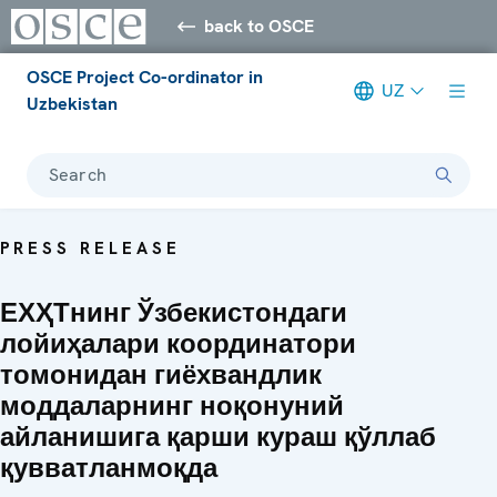
back to OSCE
OSCE Project Co-ordinator in
UZ
Uzbekistan
Search
PRESS RELEASE
ЕХҲТнинг Ўзбекистондаги
лойиҳалари координатори
томонидан гиёхвандлик
моддаларнинг ноқонуний
айланишига қарши кураш қўллаб
қувватланмоқда