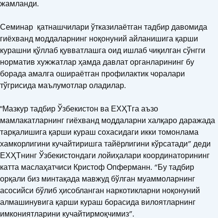
жамланди.
Семинар қатнашчилари ўтказилаётган тадбир давомида
гиёхванд моддаларнинг ноқонуний айланишига қарши
курашни қўллаб қувватлашга оид ишлаб чиқилган сўнгги
норматив хужжатлар ҳамда давлат органларининг бу
борада амалга ошираётган профилактик чоралари
тўгрисида маълумотлар оладилар.
"Мазкур тадбир Ўзбекистон ва ЕХҲТга аъзо
мамлакатларнинг гиёхванд моддаларни халқаро даражада
тарқалишига қарши кураш сохасидаги икки томонлама
хамкорлигини кучайтиришга тайёрлигини кўрсатади” деди
ЕХҲТнинг Ўзбекистондаги лойиҳалари координаторининг
катта маслаҳатчиси Кристоф Опферманн. “Бу тадбир
орқали биз минтақада мавжуд бўлган муаммоларнинг
асосийси бўлиб ҳисобланган наркотикларни ноқонуний
алмашинувига қарши кураш борасида вилоятларнинг
имкониятларини кучайтирмоқчимиз”.