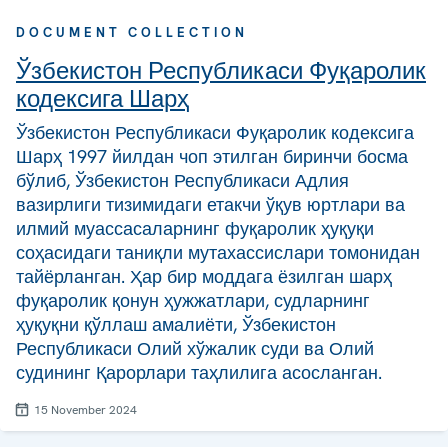
DOCUMENT COLLECTION
Ўзбекистон Республикаси Фуқаролик
кодексига Шарҳ
Ўзбекистон Республикаси Фуқаролик кодексига
Шарҳ 1997 йилдан чоп этилган биринчи босма
бўлиб, Ўзбекистон Республикаси Адлия
вазирлиги тизимидаги етакчи ўқув юртлари ва
илмий муассасаларнинг фуқаролик ҳуқуқи
соҳасидаги таниқли мутахассислари томонидан
тайёрланган. Ҳар бир моддага ёзилган шарҳ
фуқаролик қонун ҳужжатлари, судларнинг
ҳуқуқни қўллаш амалиёти, Ўзбекистон
Республикаси Олий хўжалик суди ва Олий
судининг Қарорлари таҳлилига асосланган.
15 November 2024