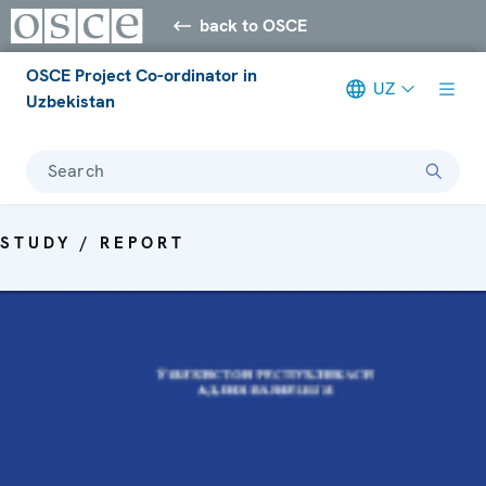
back to OSCE
OSCE Project Co-ordinator in
UZ
Uzbekistan
Search
STUDY / REPORT