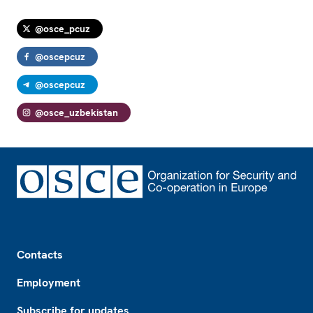
@osce_pcuz
@oscepcuz
@oscepcuz
@osce_uzbekistan
Footer
Contacts
Employment
Subscribe for updates