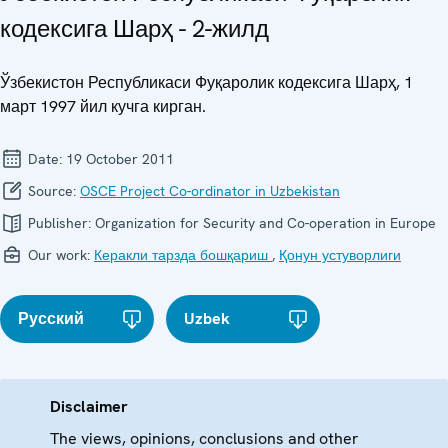
кодексига Шарҳ - 2-жилд
Ўзбекистон Республикаси Фуқаролик кодексига Шарҳ, 1
март 1997 йил кучга кирган.
Date:
19 October 2011
Source:
OSCE Project Co-ordinator in Uzbekistan
Publisher:
Organization for Security and Co-operation in Europe
Our work:
Керакли тарзда бошқариш
,
Қонун устуворлиги
Русский
Uzbek
Disclaimer
The views, opinions, conclusions and other