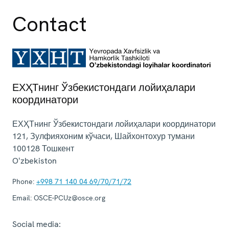
Contact
ЕХҲТнинг Ўзбекистондаги лойиҳалари
координатори
ЕХҲТнинг Ўзбекистондаги лойиҳалари координатори
121, Зулфияхоним кўчаси, Шайхонтохур тумани
100128
Тошкент
Oʻzbekiston
Phone:
+998 71 140 04 69/70/71/72
Email:
OSCE-PCUz@osce.org
Social media: