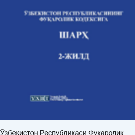
Ўзбекистон Республикаси Фуқаролик