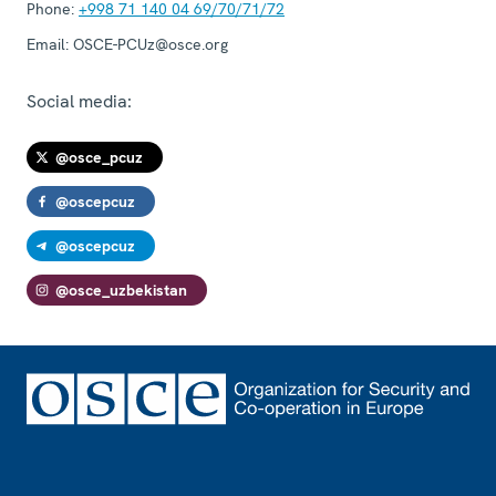
Phone:
+998 71 140 04 69/70/71/72
Email:
OSCE-PCUz@osce.org
Social media:
@osce_pcuz
@oscepcuz
@oscepcuz
@osce_uzbekistan
Footer