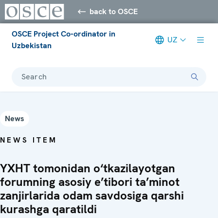
back to OSCE
OSCE Project Co-ordinator in
UZ
Uzbekistan
Search
News
NEWS ITEM
YXHT tomonidan o‘tkazilayotgan
forumning asosiy e’tibori ta’minot
zanjirlarida odam savdosiga qarshi
kurashga qaratildi