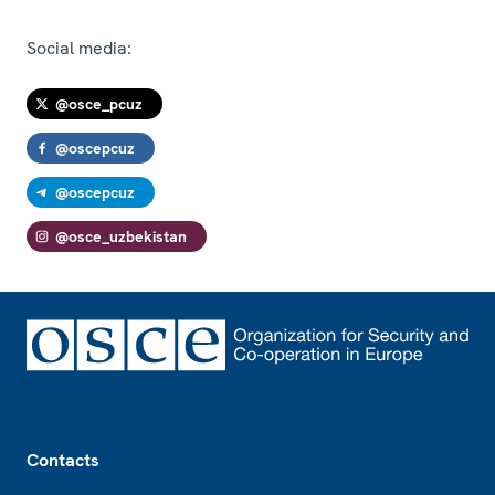
Social media:
@osce_pcuz
@oscepcuz
@oscepcuz
@osce_uzbekistan
Footer
Contacts