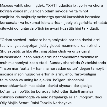
Maxsus vakil, shuningdek, YXHT hududida ixtiyoriy va chora
koʻrish yondashuvlaridan odam savdosi va ta'minot
zanjirlarida majburiy mehnatga qarshi kurashish borasida
korxonalar va hukumat idoralaridan ijobiy oʻzgarishlarni talab
qiluvchi qonunlarga oʻtish jarayoni kuzatilishini taʻkidladi.
“Odam savdosi - xalqaro hamjamiyatda barcha davlatlarni
tashvishga solayotgan jiddiy global muammolardan biridir.
Shu sababli, ushbu illatning oldini olish va unga qarshi
kurashishda inson huquqlarini har tomonlama ta’minlash
muhim ahamiyat kasb etadi. Bunday sharoitda Oʻzbekistonda
“Inson manfaatlari – hamma narsadan ustun” degan tamoyil
asosida inson huquq va erkinliklarini, aholi farovonligini
taʼminlash va uning kelajakka boʻlgan ishonchini
mustahkamlash masalalari davlat siyosati darajasiga
koʻtarilgan boʻlib, bu boradagi islohotlar tizimli amalga
oshirilib kelinmoqda va aniq natijalarga erishilmoqda”, dedi
Oliy Majlis Senati Raisi Tanzila Narbayeva.