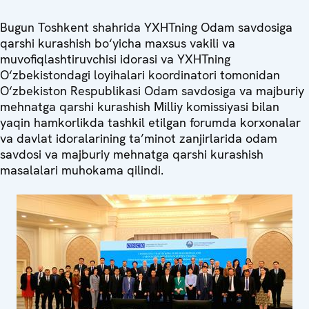
Bugun Toshkent shahrida YXHTning Odam savdosiga
qarshi kurashish bo‘yicha maxsus vakili va
muvofiqlashtiruvchisi idorasi va YXHTning
O‘zbekistondagi loyihalari koordinatori tomonidan
O‘zbekiston Respublikasi Odam savdosiga va majburiy
mehnatga qarshi kurashish Milliy komissiyasi bilan
yaqin hamkorlikda tashkil etilgan forumda korxonalar
va davlat idoralarining ta’minot zanjirlarida odam
savdosi va majburiy mehnatga qarshi kurashish
masalalari muhokama qilindi.