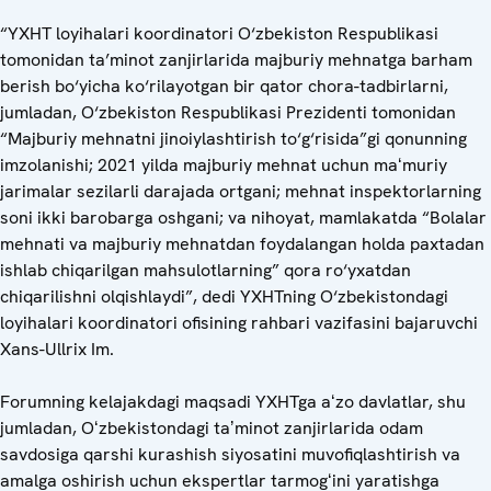
“YXHT loyihalari koordinatori O‘zbekiston Respublikasi
tomonidan ta’minot zanjirlarida majburiy mehnatga barham
berish bo‘yicha ko‘rilayotgan bir qator chora-tadbirlarni,
jumladan, O‘zbekiston Respublikasi Prezidenti tomonidan
“Majburiy mehnatni jinoiylashtirish to‘g‘risida”gi qonunning
imzolanishi; 2021 yilda majburiy mehnat uchun maʻmuriy
jarimalar sezilarli darajada ortgani; mehnat inspektorlarning
soni ikki barobarga oshgani; va nihoyat, mamlakatda “Bolalar
mehnati va majburiy mehnatdan foydalangan holda paxtadan
ishlab chiqarilgan mahsulotlarning” qora ro‘yxatdan
chiqarilishni olqishlaydi”, dedi YXHTning O‘zbekistondagi
loyihalari koordinatori ofisining rahbari vazifasini bajaruvchi
Xans-Ullrix Im.
Forumning kelajakdagi maqsadi YXHTga aʻzo davlatlar, shu
jumladan, Oʻzbekistondagi taʼminot zanjirlarida odam
savdosiga qarshi kurashish siyosatini muvofiqlashtirish va
amalga oshirish uchun ekspertlar tarmogʻini yaratishga