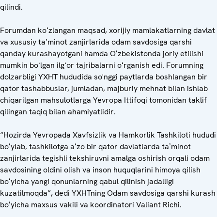
qilindi.
Forumdan koʻzlangan maqsad, xorijiy mamlakatlarning davlat
va xususiy taʼminot zanjirlarida odam savdosiga qarshi
qanday kurashayotgani hamda Oʻzbekistonda joriy etilishi
mumkin boʻlgan ilgʻor tajribalarni oʻrganish edi. Forumning
dolzarbligi YXHT hududida so'nggi paytlarda boshlangan bir
qator tashabbuslar, jumladan, majburiy mehnat bilan ishlab
chiqarilgan mahsulotlarga Yevropa Ittifoqi tomonidan taklif
qilingan taqiq bilan ahamiyatlidir.
“Hozirda Yevropada Xavfsizlik va Hamkorlik Tashkiloti hududi
boʻylab, tashkilotga aʻzo bir qator davlatlarda taʼminot
zanjirlarida tegishli tekshiruvni amalga oshirish orqali odam
savdosining oldini olish va inson huquqlarini himoya qilish
boʻyicha yangi qonunlarning qabul qilinish jadalligi
kuzatilmoqda”, dedi YXHTning Odam savdosiga qarshi kurash
boʻyicha maxsus vakili va koordinatori Valiant Richi.