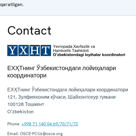
qaratilgan.
Contact
ЕХҲТнинг Ўзбекистондаги лойиҳалари
координатори
ЕХҲТнинг Ўзбекистондаги лойиҳалари координатори
121, Зулфияхоним кўчаси, Шайхонтохур тумани
100128
Тошкент
Oʻzbekiston
Phone:
+998 71 140 04 69/70/71/72
Email:
OSCE-PCUz@osce.org