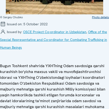
© Sergey Chubko
Photo details
Issued on:
5 October 2022
Issued by:
OSCE Project Co-ordinator in Uzbekistan
,
Office of the
Special Representative and Co-ordinator for Combating Trafficking in
Human Beings
Bugun Toshkent shahrida YXHTning Odam savdosiga qarshi
kurashish bo‘yicha maxsus vakili va muvofiqlashtiruvchisi
idorasi va YXHTning O‘zbekistondagi loyihalari koordinatori
tomonidan O‘zbekiston Respublikasi Odam savdosiga va
majburiy mehnatga qarshi kurashish Milliy komissiyasi bilan
yaqin hamkorlikda tashkil etilgan forumda korxonalar va
davlat idoralarining ta’minot zanjirlarida odam savdosi va
majburiy mehnatga qarshi kurashish masalalari muhokama